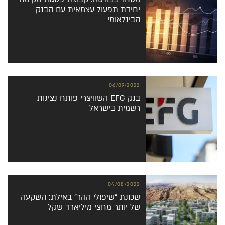
יחידת תפעול עצמאית עם הבנק
הבינלאומי
06/09/2022
בנק EFG השוויצרי פותח נציגות
רשמית בישראל
04/08/2022
שכונת “שיפולי ההר” באילת: השקעה
של יותר מחצי מיליארד שקל