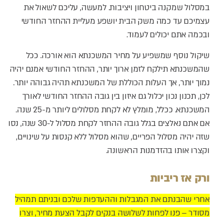
במסלול שמקנה ביטחון ויציבות. למעשה, עליכם לשאול את
עצמיכם עד כמה משק הבית יושפע מעליית ההחזר החודשי
ובכמה אתם יכולים לעמוד.
שיקול נוסף שמשפיע על מחיר המשכנתא הוא אורכה. ככל
שהמשכנתא תילקח לזמן ארוך יותר, ההחזר החודשי אמנם יהיה
נמוך יותר, אך העלות הכוללת של המשכנתא תהיה גבוהה יותר.
לכן, תכנון נכון יכלול גם איזון בין גובה ההחזר החודשי לאורך
המשכנתא. ככלל, מומלץ לא לקחת מסלולים ליותר מ-25 שנה.
אם אתם נאלצים בגלל גובה ההחזר לקחת מסלול ל-30 שנה, נסו
שזה יהיה מסלול הפריים, שהוא מסלול ללא קנסות על שינויים,
וקצרו אותו בהזדמנות הראשונה.
ורק אז ריביות
אחרי שהבנתם את המגבלות וההעדפות שלכם ובניתם תמהיל
מסודר – פנו לפחות לשלושה בנקים לקבל הצעת מחיר, וצרו