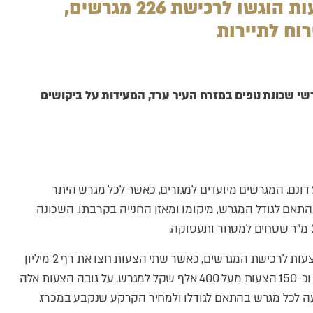
ועליית מחירים מטאורית. 2,200 הצעות הוגשו לרכישת 226 מגרשים,
רוח לתיירות
 שכונת נופים במזרח העיר ערד, המעידות על ביקושים
במסגרת המכרז שווקו 226 מגרשים בשטח 650 מ”ר ועד ל-2.1 דונם. המגרשים מיועדים למגורים, כאשר לכל מגרש היתר
 יחידות אירוח תיירותיות. מספר היחידות נע בין 1 ל-6, בהתאם לגודל המגרש, מיקומו ומאזן החנייה בקרבתו. השכונה
לפי הדיווח של רשות מקרקע ישראל בסך הכל הוגשו 2,200 הצעות לרכישת המגרשים, כאשר שתי הצעות חצו את רף 2 מיליון
השקלים למגרש, 20 הצעות נעו בין 1-1.8 מיליון שקלים למגרש וכ-150 הצעות מעל 400 אלף שקל למגרש. על גובה הצעות אלה
עה לכל מגרש בהתאם לגודלו ולמחיר הקרקע שנקבע במכרז.