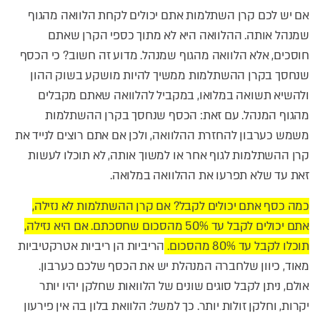
אם יש לכם קרן השתלמות אתם יכולים לקחת הלוואה מהגוף
שמנהל אותה. ההלוואה היא לא מתוך כספי הקרן שאתם
חוסכים, אלא הלוואה מהגוף שמנהל. מדוע זה חשוב? כי הכסף
שנחסך בקרן ההשתלמות ממשיך להיות מושקע בשוק ההון
ולהשיא תשואה במלואו, במקביל להלוואה שאתם מקבלים
מהגוף המנהל. עם זאת: הכסף שנחסך בקרן ההשתלמות
משמש כערבון להחזרת ההלוואה, ולכן אם אתם רוצים לנייד את
קרן ההשתלמות לגוף אחר או למשוך אותה, לא תוכלו לעשות
זאת עד שלא תפרעו את ההלוואה במלואה.
כמה כסף אתם יכולים לקבל? אם קרן ההשתלמות לא נזילה,
אתם יכולים לקבל עד 50% מהסכום שחסכתם. אם היא נזילה,
תוכלו לקבל עד 80% מהסכום.
הריביות הן ריביות אטרקטיביות
מאוד, כיוון שלחברה המנהלת יש את הכסף שלכם כערבון.
אולם, ניתן לקבל סוגים שונים של הלוואות שחלקן יהיו יותר
יקרות, וחלקן זולות יותר. כך למשל: הלוואת בלון בה אין פירעון