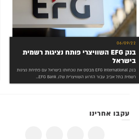
06/09/22
בנק EFG השוויצרי פותח נציגות רשמית
בישראל
בנק EFG International מבסס את נוכחותו בישראל עם פתיחת נציגות
רשמית בתל אביב עבור הזרוע השוויצרית שלו, EFG Bank…
עקבו אחרינו