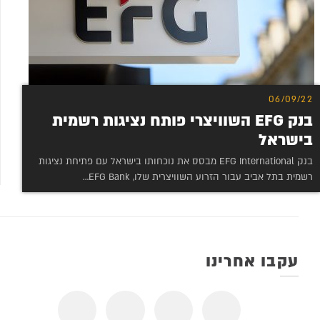
06/09/22
בנק EFG השוויצרי פותח נציגות רשמית
בישראל
בנק EFG International מבסס את נוכחותו בישראל עם פתיחת נציגות
רשמית בתל אביב עבור הזרוע השוויצרית שלו, EFG Bank…
עקבו אחרינו