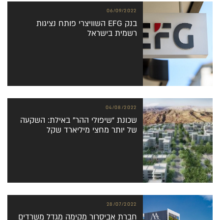
06/09/2022
בנק EFG השוויצרי פותח נציגות
רשמית בישראל
04/08/2022
שכונת “שיפולי ההר” באילת: השקעה
של יותר מחצי מיליארד שקל
28/07/2022
חברת אביסרור מקימה מגדל משרדים